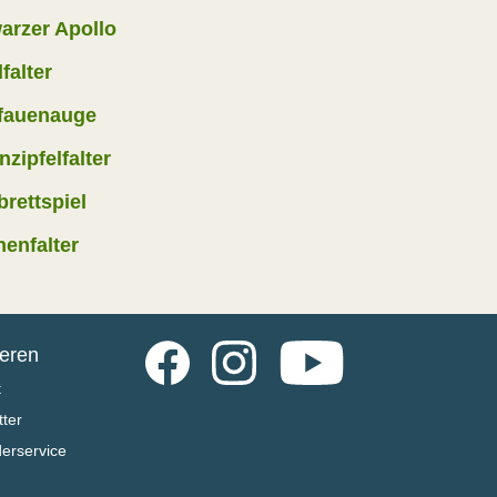
arzer Apollo
falter
fauenauge
zipfelfalter
rettspiel
nenfalter
Facebook
Instagram
YouTube
ieren
t
ter
derservice