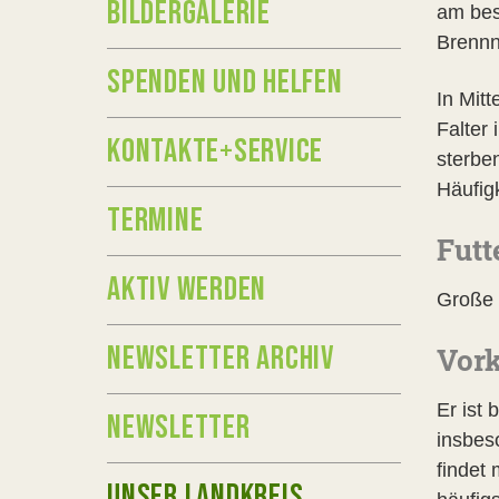
BILDERGALERIE
am bes
Brennn
SPENDEN UND HELFEN
In Mitt
Falter
KONTAKTE+SERVICE
sterbe
Häufig
TERMINE
Futt
AKTIV WERDEN
Große 
NEWSLETTER ARCHIV
Vor
Er ist
NEWSLETTER
insbes
findet
UNSER LANDKREIS