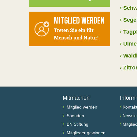
›
Schw
MITGLIED WERDEN
›
Segel
Treten Sie ein für
›
Tagp
Mensch und Natur!
›
Ulmen
›
Waldb
›
Zitro
Mitmachen
Inform
›
›
Mitglied werden
Kontak
›
›
Spenden
Newslet
›
›
BN Stiftung
Mitglie
›
Mitglieder gewinnen