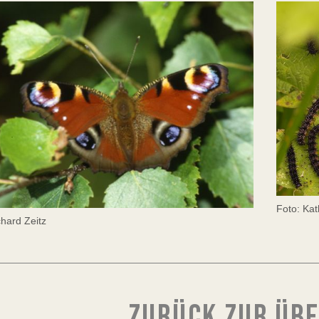
Foto: Ka
chard Zeitz
ZURÜCK ZUR ÜB