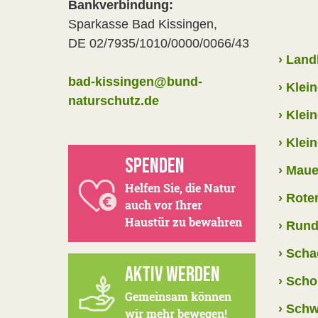
Bankverbindung:
Sparkasse Bad Kissingen,
DE 02/7935/1010/0000/0066/43
›
Land
bad-kissingen@bund-
›
Klein
naturschutz.de
›
Klei
›
Klein
SPENDEN
›
Maue
Helfen Sie, die Natur
›
Roter
auch vor Ihrer
Haustür zu bewahren
›
Rund
›
Schac
AKTIV WERDEN
›
Scho
Gemeinsam können
›
Schw
wir mehr bewegen!