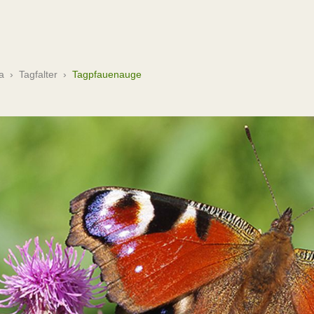
a
›
Tagfalter
›
Tagpfauenauge