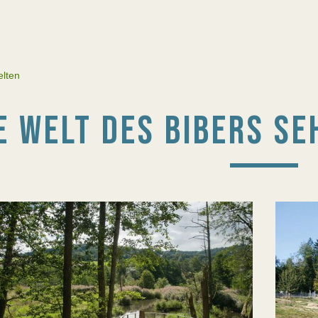
elten
E WELT DES BIBERS S