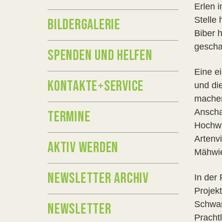
Erlen 
Stelle
BILDERGALERIE
Biber 
gescha
SPENDEN UND HELFEN
Eine e
KONTAKTE+SERVICE
und die
machen
Anscha
TERMINE
Hochwa
Artenv
AKTIV WERDEN
Mähwie
NEWSLETTER ARCHIV
In der
Projek
Schwar
NEWSLETTER
Pracht