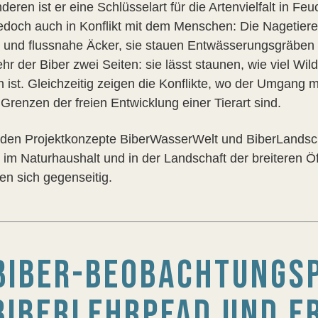
eren ist er eine Schlüsselart für die Artenvielfalt in Feu
jedoch auch in Konflikt mit dem Menschen: Die Nagetier
 und flussnahe Äcker, sie stauen Entwässerungsgräben u
r der Biber zwei Seiten: sie lässt staunen, wie viel Wil
h ist. Gleichzeitig zeigen die Konflikte, wo der Umgang
Grenzen der freien Entwicklung einer Tierart sind.
iden Projektkonzepte BiberWasserWelt und BiberLandscha
 im Naturhaushalt und in der Landschaft der breiteren Öf
en sich gegenseitig.
BIBER-BEOBACHTUNGS
BIBERLEHRPFAD UND E