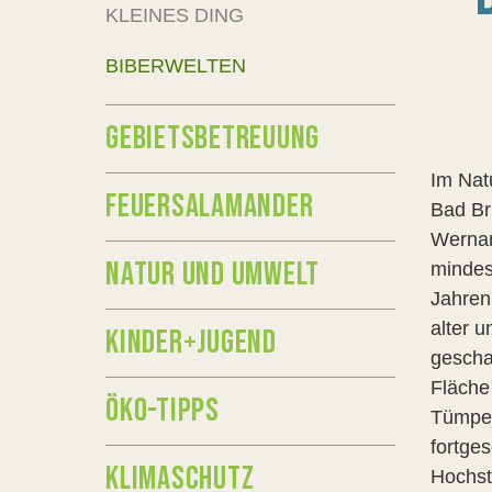
KLEINES DING
BIBERWELTEN
GEBIETSBETREUUNG
Im Nat
FEUERSALAMANDER
Bad Br
Wernarz
NATUR UND UMWELT
mindes
Jahren
alter u
KINDER+JUGEND
gescha
Fläche
ÖKO-TIPPS
Tümpel
fortges
KLIMASCHUTZ
Hochst