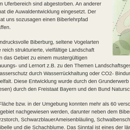
im Uferbereich sind abgestorben. An anderer
 hat die Auwaldentwicklung eingesetzt. Der
hat uns sozusagen einen Biberlehrpfad
ffen.
indrucksvolle Biberburg, seltene Vogelarten
 reich strukturierte, vielfältige Landschaft
 das Gebiet zu einem mustergültigen
uungs- und Lernort z.B. zu den Themen Landschaftsgest
sserschutz durch Wasserrückhaltung oder CO2- Bindu
ielfalt. Diese Entwicklung wurde durch den Grunderwerb 
sen) durch den Freistaat Bayern und den Bund Natursc
 Fläche bzw. in der Umgebung konnten mehr als 60 versc
tgebiet nachgewiesen werden, darunter neben dem Biber
zstorch, SchwarzblauerAmeisenbläuling, Schwalbensch
libelle und die Schachblume. Das Sinntal ist eines der 