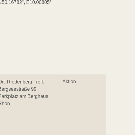
N50.16782°, E10.00805°
Aktion
Ort: Riedenberg Treff:
Bergseestraße 99,
Parkplatz am Berghaus
Rhön