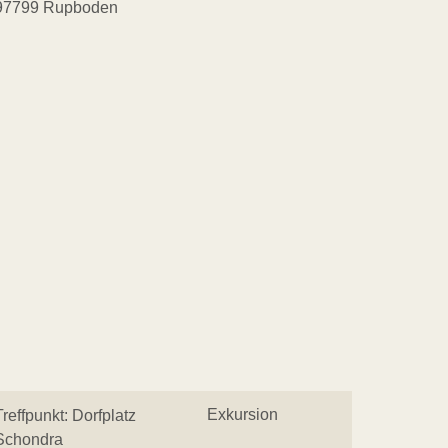
97799 Rupboden
Exkursion
Treffpunkt: Dorfplatz
Schondra