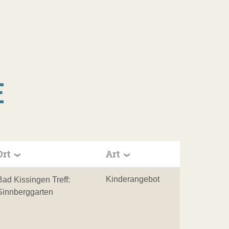
E
Ort
Art
Kinderangebot
Bad Kissingen Treff:
Sinnberggarten