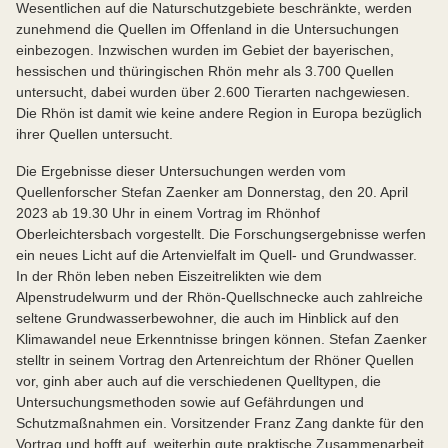
Wesentlichen auf die Naturschutzgebiete beschränkte, werden
zunehmend die Quellen im Offenland in die Untersuchungen
einbezogen. Inzwischen wurden im Gebiet der bayerischen,
hessischen und thüringischen Rhön mehr als 3.700 Quellen
untersucht, dabei wurden über 2.600 Tierarten nachgewiesen.
Die Rhön ist damit wie keine andere Region in Europa bezüglich
ihrer Quellen untersucht.
Die Ergebnisse dieser Untersuchungen werden vom
Quellenforscher Stefan Zaenker am Donnerstag, den 20. April
2023 ab 19.30 Uhr in einem Vortrag im Rhönhof
Oberleichtersbach vorgestellt. Die Forschungsergebnisse werfen
ein neues Licht auf die Artenvielfalt im Quell- und Grundwasser.
In der Rhön leben neben Eiszeitrelikten wie dem
Alpenstrudelwurm und der Rhön-Quellschnecke auch zahlreiche
seltene Grundwasserbewohner, die auch im Hinblick auf den
Klimawandel neue Erkenntnisse bringen können. Stefan Zaenker
stelltr in seinem Vortrag den Artenreichtum der Rhöner Quellen
vor, ginh aber auch auf die verschiedenen Quelltypen, die
Untersuchungsmethoden sowie auf Gefährdungen und
Schutzmaßnahmen ein. Vorsitzender Franz Zang dankte für den
Vortrag und hofft auf weiterhin gute praktische Zusammenarbeit