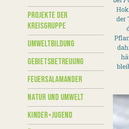
Hokk
PROJEKTE DER
der 
KREISGRUPPE
Pfla
UMWELTBILDUNG
dah
hä
GEBIETSBETREUUNG
blei
FEUERSALAMANDER
NATUR UND UMWELT
KINDER+JUGEND