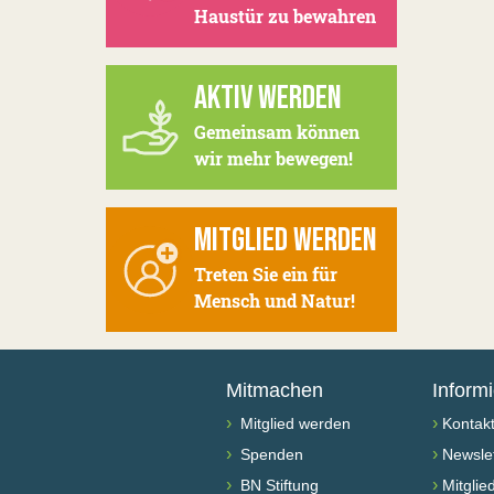
Haustür zu bewahren
AKTIV WERDEN
Gemeinsam können
wir mehr bewegen!
MITGLIED WERDEN
Treten Sie ein für
Mensch und Natur!
Mitmachen
Inform
›
›
Mitglied werden
Kontak
›
›
Spenden
Newslet
›
›
BN Stiftung
Mitglie