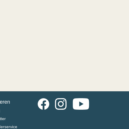
Facebook
Instagram
YouTube
ieren
t
ter
derservice