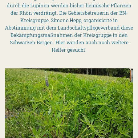
durch die Lupinen werden bisher heimische Pflanzen
der Rhön verdrängt. Die Gebietsbetreuerin der BN-
Kreisgruppe, Simone Hepp, organisierte in
Abstimmung mit dem Landschaftspflegeverband diese
Bekämpfungsmaßnahmen der Kreisgruppe in den
Schwarzen Bergen. Hier werden auch noch weitere
Helfer gesucht.