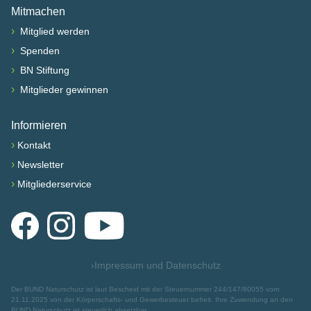
Mitmachen
›
Mitglied werden
›
Spenden
›
BN Stiftung
›
Mitglieder gewinnen
Informieren
›
Kontakt
›
Newsletter
›
Mitgliederservice
Facebook
Instagram
YouTube
›
Impressum und Datenschutz
Der BUND Naturschutz ist laut Bescheid mit der Steuernummer 244/147/80055 vom
21.11.2025 von der Körperschafts- und Gewerbesteuer befreit. Ihre Zuwendung an den
BUND Naturschutz ist steuerlich absetzbar.