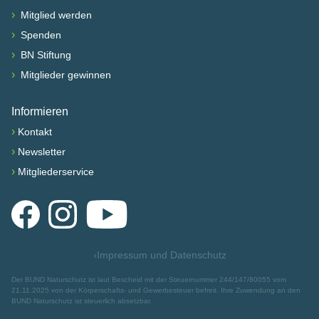
›
Mitglied werden
›
Spenden
›
BN Stiftung
›
Mitglieder gewinnen
Informieren
›
Kontakt
›
Newsletter
›
Mitgliederservice
Facebook
Instagram
YouTube
›
Impressum und Datenschutz
Der BUND Naturschutz ist laut Bescheid mit der Steuernummer 244/147/80055 vom
21.11.2025 von der Körperschafts- und Gewerbesteuer befreit. Ihre Zuwendung an den
BUND Naturschutz ist steuerlich absetzbar.